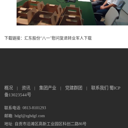
下载链接：
汇东股份“八一”慰问复退转业军人下载
概况
|
资讯
|
集团产业
|
党建群团
|
联系我们
蜀ICP
备13023544号
联系电话: 0813-8101293
邮箱: hdgf@zghdgf.com
地址: 自贡市沿滩区高新工业园区科创二路86号