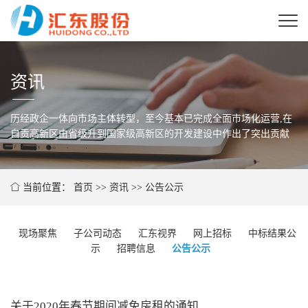
资讯
历经政企一体向市场主体转型，至今基本已完成全面市场化运营,在
自贡高新区由省级
升到国家级高新区的开发建设中作出了突出贡献
当前位置：
首页
>>
资讯
>>
公告公示
现场聚焦
子公司动态
汇东视界
网上招标
中标结果公
示
招聘信息
公告公示
关于2020年春节期间减免房租的通知