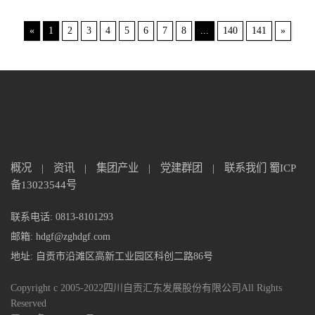
«
1
2
3
4
5
6
7
8
...
140
141
»
概况
|
资讯
|
集团产业
|
党建群团
|
联系我们
蜀ICP
备13023544号
联系电话: 0813-8101293
邮箱: hdgf@zghdgf.com
地址: 自贡市沿滩区高新工业园区科创二路86号
Copyright c 2005-2022四川自贡汇东发展股份有限公司All Rights
Reserved