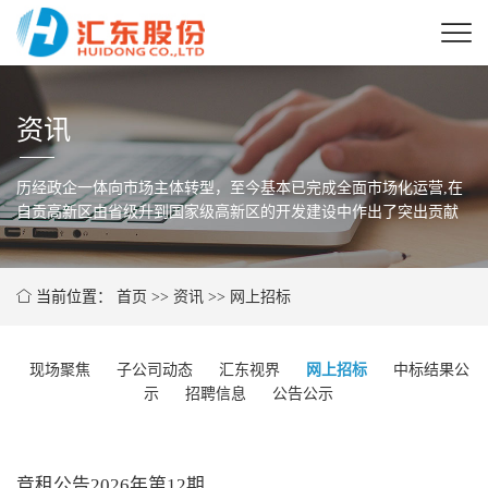
资讯
历经政企一体向市场主体转型，至今基本已完成全面市场化运营,在
自贡高新区由省级
升到国家级高新区的开发建设中作出了突出贡献
当前位置：
首页
>>
资讯
>>
网上招标
现场聚焦
子公司动态
汇东视界
网上招标
中标结果公
示
招聘信息
公告公示
竞租公告2026年第12期