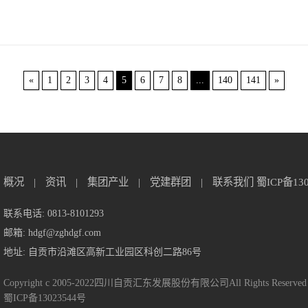
«
1
2
3
4
5
6
7
8
...
140
141
»
概况
|
资讯
|
集团产业
|
党建群团
|
联系我们
蜀ICP备13
联系电话: 0813-8101293
邮箱: hdgf@zghdgf.com
地址: 自贡市沿滩区高新工业园区科创二路86号
Copyright c 2005-2022四川自贡汇东发展股份有限公司All Rights Reserved
蜀ICP备13023544号