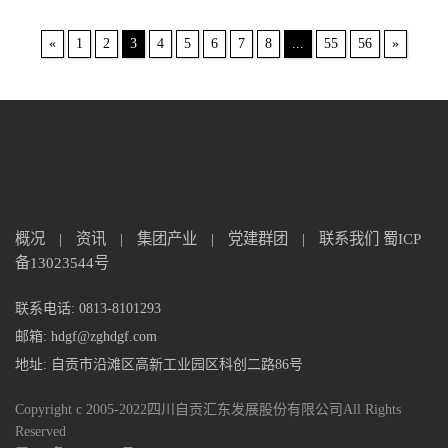
«
1
2
3
4
5
6
7
8
...
55
56
»
概况
|
资讯
|
集团产业
|
党建群团
|
联系我们
蜀ICP
备13023544号
联系电话: 0813-8101293
邮箱: hdgf@zghdgf.com
地址: 自贡市沿滩区高新工业园区科创二路86号
Copyright c 2005-2022四川自贡汇东发展股份有限公司All Rights
Reserved