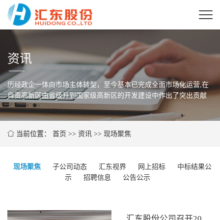
资讯
历经政企一体向市场主体转型，至今基本已完成全面市场化运营,在
自贡高新区由省级
升到国家级高新区的开发建设中作出了突出贡献
当前位置：
首页
>>
资讯
>>
现场聚焦
现场聚焦
子公司动态
汇东视界
网上招标
中标结果公
示
招聘信息
公告公示
汇东股份公司召开2025年度工作总结大会