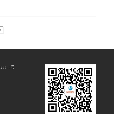
»
023544号