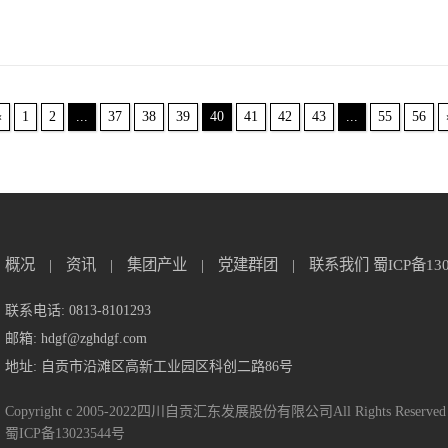
«
1
2
...
37
38
39
40
41
42
43
...
55
56
概况
|
资讯
|
集团产业
|
党建群团
|
联系我们
蜀ICP备13
联系电话: 0813-8101293
邮箱: hdgf@zghdgf.com
地址: 自贡市沿滩区高新工业园区科创二路86号
Copyright c 2005-2022四川自贡汇东发展股份有限公司All Rights Reserved
蜀ICP备13023544号