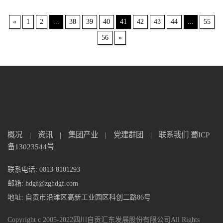
«
1
2
...
38
39
40
41
42
43
44
...
55
56
»
概况
|
资讯
|
集团产业
|
党建群团
|
联系我们
蜀ICP
备13023544号
联系电话: 0813-8101293
邮箱: hdgf@zghdgf.com
地址: 自贡市沿滩区高新工业园区科创二路86号
Copyright c 2005-2022四川自贡汇东发展股份有限公司All Rights