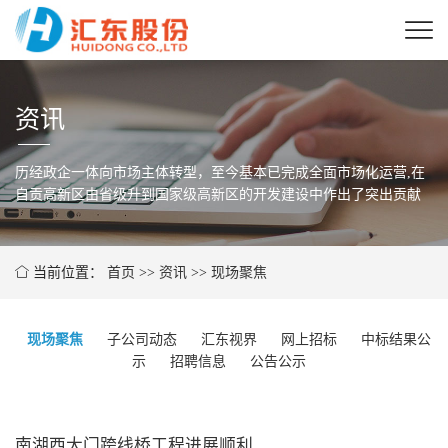
资讯
历经政企一体向市场主体转型，至今基本已完成全面市场化运营,在
自贡高新区由省级
升到国家级高新区的开发建设中作出了突出贡献
当前位置：
首页
>>
资讯
>>
现场聚焦
现场聚焦
子公司动态
汇东视界
网上招标
中标结果公
示
招聘信息
公告公示
南湖西大门跨线桥工程进展顺利