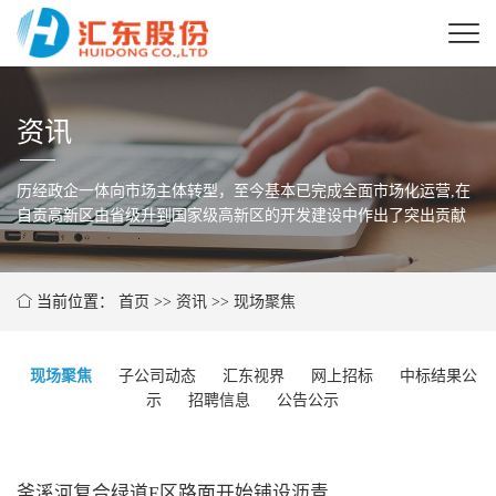
资讯
历经政企一体向市场主体转型，至今基本已完成全面市场化运营,在
自贡高新区由省级
升到国家级高新区的开发建设中作出了突出贡献
当前位置：
首页
>>
资讯
>>
现场聚焦
现场聚焦
子公司动态
汇东视界
网上招标
中标结果公
示
招聘信息
公告公示
釜溪河复合绿道E区路面开始铺设沥青