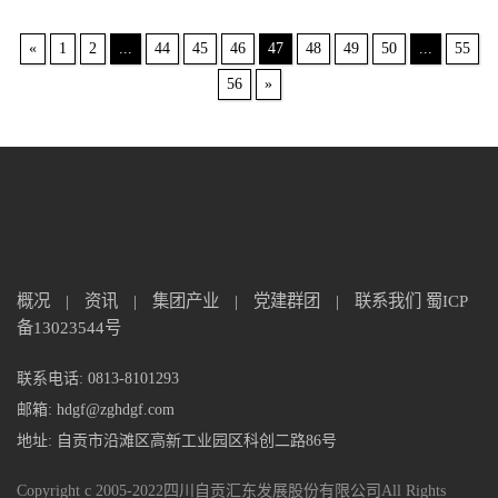
«
1
2
...
44
45
46
47
48
49
50
...
55
56
»
概况
|
资讯
|
集团产业
|
党建群团
|
联系我们
蜀ICP
备13023544号
联系电话: 0813-8101293
邮箱: hdgf@zghdgf.com
地址: 自贡市沿滩区高新工业园区科创二路86号
Copyright c 2005-2022四川自贡汇东发展股份有限公司All Rights