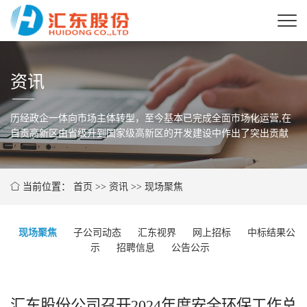
资讯
历经政企一体向市场主体转型，至今基本已完成全面市场化运营,在
自贡高新区由省级
升到国家级高新区的开发建设中作出了突出贡献
当前位置：
首页
>>
资讯
>>
现场聚焦
现场聚焦
子公司动态
汇东视界
网上招标
中标结果公
示
招聘信息
公告公示
汇东股份公司召开2024年度安全环保工作总