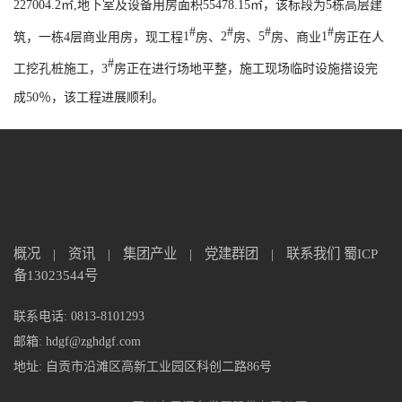
227004.2
㎡
,
地下室及设备用房面积
55478.15
㎡，该标段为
5
栋高层建
#
#
#
#
筑，一栋
4
层商业用房，现工程
1
房、
2
房、
5
房、商业
1
房正在人
#
工挖孔桩施工，
3
房正在进行场地平整，施工现场临时设施搭设完
成
50
％，该工程进展顺利。
概况
|
资讯
|
集团产业
|
党建群团
|
联系我们
蜀ICP
备13023544号
联系电话: 0813-8101293
邮箱: hdgf@zghdgf.com
地址: 自贡市沿滩区高新工业园区科创二路86号