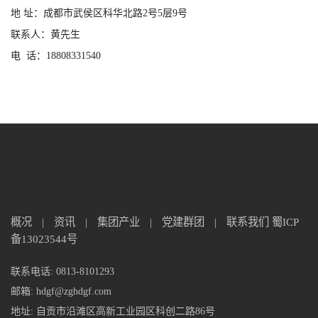
地
址：成都市武侯区科华北路
2号5层9号
联系人：黄先生
电
话：
18808331540
概况
|
资讯
|
集团产业
|
党建群团
|
联系我们
蜀ICP
备13023544号
联系电话: 0813-8101293
邮箱: hdgf@zghdgf.com
地址: 自贡市沿滩区高新工业园区科创二路86号