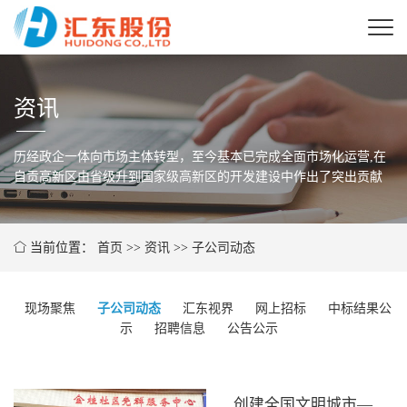
资讯
历经政企一体向市场主体转型，至今基本已完成全面市场化运营,在
自贡高新区由省级
升到国家级高新区的开发建设中作出了突出贡献
当前位置：
首页
>>
资讯
>>
子公司动态
现场聚焦
子公司动态
汇东视界
网上招标
中标结果公
示
招聘信息
公告公示
创建全国文明城市——汇东股份在行动