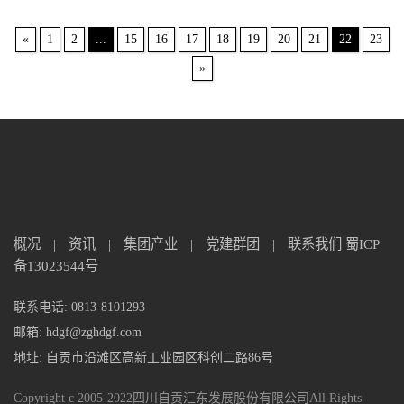
«
1
2
...
15
16
17
18
19
20
21
22
23
»
概况
|
资讯
|
集团产业
|
党建群团
|
联系我们
蜀ICP
备13023544号
联系电话: 0813-8101293
邮箱: hdgf@zghdgf.com
地址: 自贡市沿滩区高新工业园区科创二路86号
Copyright c 2005-2022四川自贡汇东发展股份有限公司All Rights