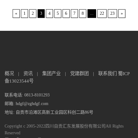
«
1
2
3
4
5
6
7
8
...
22
23
»
概况
|
资讯
|
集团产业
|
党建群团
|
联系我们
蜀ICP
备13023544号
联系电话: 0813-8101293
邮箱: hdgf@zghdgf.com
地址: 自贡市沿滩区高新工业园区科创二路86号
Copyright c 2005-2022四川自贡汇东发展股份有限公司All Rights
Reserved