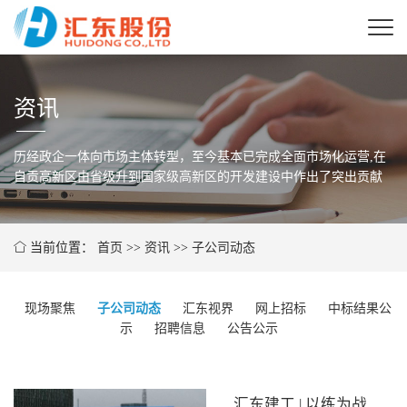
资讯
历经政企一体向市场主体转型，至今基本已完成全面市场化运营,在
自贡高新区由省级
升到国家级高新区的开发建设中作出了突出贡献
当前位置：
首页
>>
资讯
>>
子公司动态
现场聚焦
子公司动态
汇东视界
网上招标
中标结果公
示
招聘信息
公告公示
汇东建工 | 以练为战 防患未“燃”——自贡市人工智能创新发展产业园开展电气焊接火灾事故应急演练