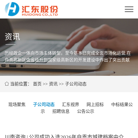
资讯
历经政企一体向市场主体转型，至今基本已完成全面市场化运营,在
自贡高新区由省级
升到国家级高新区的开发建设中作出了突出贡献
当前位置：
首页
>>
资讯
>>
子公司动态
现场聚焦
子公司动态
汇东视界
网上招标
中标结果公
示
招聘信息
公告公示
川南咨询 | 公司成功入选2026年自贡市城建档案中介服务机构名录