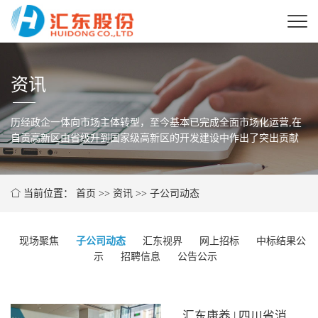
资讯
历经政企一体向市场主体转型，至今基本已完成全面市场化运营,在
自贡高新区由省级
升到国家级高新区的开发建设中作出了突出贡献
当前位置：
首页
>>
资讯
>>
子公司动态
现场聚焦
子公司动态
汇东视界
网上招标
中标结果公
示
招聘信息
公告公示
汇东康养 | 四川省消防救援总队检查组莅临瑞祥康养中心检查指导工作