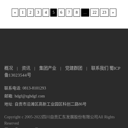
«
1
2
3
4
5
6
7
8
...
22
23
»
概况
|
资讯
|
集团产业
|
党建群团
|
联系我们
蜀ICP
备13023544号
联系电话: 0813-8101293
邮箱: hdgf@zghdgf.com
地址: 自贡市沿滩区高新工业园区科创二路86号
Copyright c 2005-2022四川自贡汇东发展股份有限公司All Rights
Reserved