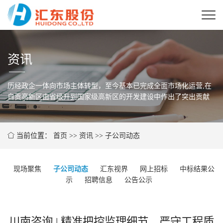
资讯
历经政企一体向市场主体转型，至今基本已完成全面市场化运营,在
自贡高新区由省级
升到国家级高新区的开发建设中作出了突出贡献
当前位置：
首页
>>
资讯
>>
子公司动态
现场聚焦
子公司动态
汇东视界
网上招标
中标结果公
示
招聘信息
公告公示
川南咨询 | 精准把控监理细节，严守工程质