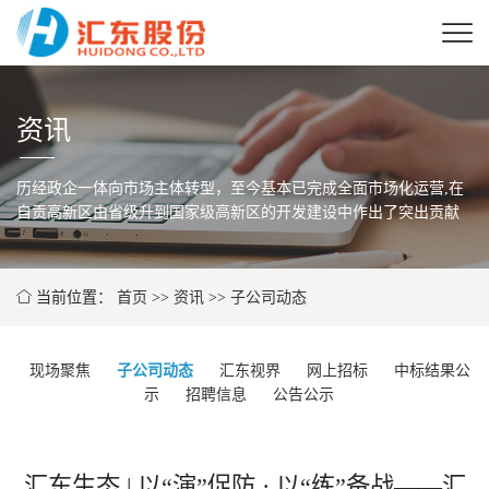
资讯
历经政企一体向市场主体转型，至今基本已完成全面市场化运营,在
自贡高新区由省级
升到国家级高新区的开发建设中作出了突出贡献
当前位置：
首页
>>
资讯
>>
子公司动态
现场聚焦
子公司动态
汇东视界
网上招标
中标结果公
示
招聘信息
公告公示
汇东生态 | 以“演”促防 · 以“练”备战——汇