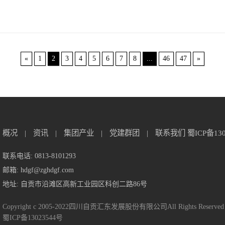
«
1
2
3
4
5
6
7
8
...
46
47
»
概况
|
资讯
|
集团产业
|
党建群团
|
联系我们
蜀ICP备13
联系电话: 0813-8101293
邮箱: hdgf@zghdgf.com
地址: 自贡市沿滩区高新工业园区科创二路86号
Copyright c 2005-2022四川自贡汇东发展股份有限公司All Rights Reserved
蜀ICP备13023544号